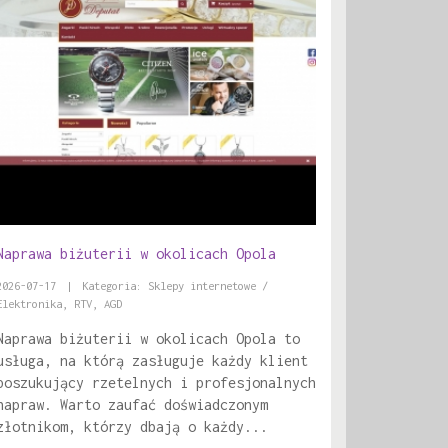
Naprawa biżuterii w okolicach Opola
2026-07-17
|
Kategoria: Sklepy internetowe /
Elektronika, RTV, AGD
Naprawa biżuterii w okolicach Opola to
usługa, na którą zasługuje każdy klient
poszukujący rzetelnych i profesjonalnych
napraw. Warto zaufać doświadczonym
złotnikom, którzy dbają o każdy...