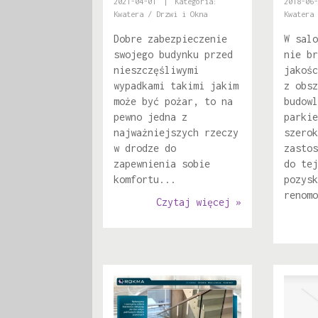
2021-04-01
|
Kategoria:
2018-06-
Kwatera / Drzwi i Okna
Kwatera 
Dobre zabezpieczenie
W salo
swojego budynku przed
nie br
nieszczęśliwymi
jakośc
wypadkami takimi jakim
z obsz
może być pożar, to na
budowl
pewno jedna z
parkie
najważniejszych rzeczy
szerok
w drodze do
zastos
zapewnienia sobie
do tej
komfortu...
pozysk
renomo
Czytaj więcej »