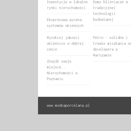
Inwestycje w lokalne
Domy bliźniacze w
rynki nieruchomości
tradycyjnej
technologii
budowlanej
Ekspresowa wycena
systemów okiennych
Wysokiej jakości
Petro - solidne i
okiennice w dobrej
trwałe miszkania o
cenie
developera w
Warszawie
Znajdź swoje
miejsce...
Nieruchomości w
Poznaniu
www.modnaporcelana.pl