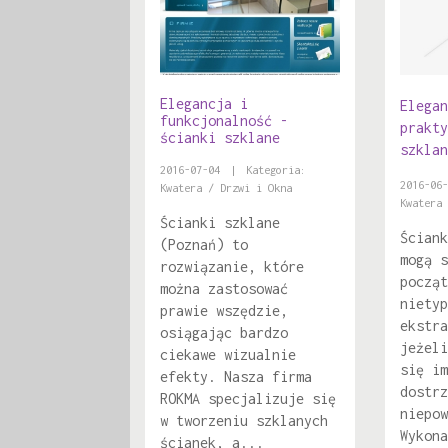
Elegancja i
Elegan
funkcjonalność -
prakty
ścianki szklane
szklan
2016-07-04
|
Kategoria:
2016-06-
Kwatera / Drzwi i Okna
Kwatera 
Ścianki szklane
Ściank
(Poznań) to
mogą s
rozwiązanie, które
począt
można zastosować
nietyp
prawie wszędzie,
ekstra
osiągając bardzo
jeżeli
ciekawe wizualnie
się im
efekty. Nasza firma
dostrz
ROKMA specjalizuje się
niepow
w tworzeniu szklanych
Wykona
ścianek, a...