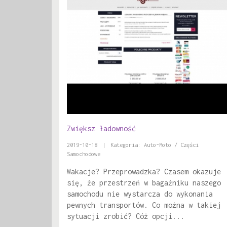
Zwiększ ładowność
2019-10-18
|
Kategoria: Auto-Moto / Części
Samochodowe
Wakacje? Przeprowadzka? Czasem okazuje
się, że przestrzeń w bagażniku naszego
samochodu nie wystarcza do wykonania
pewnych transportów. Co można w takiej
sytuacji zrobić? Cóż opcji...