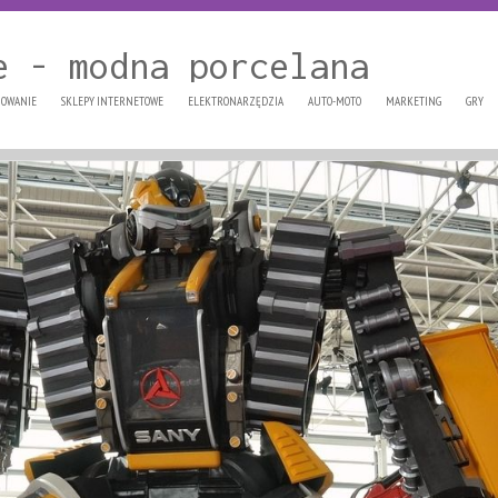
e - modna porcelana
OWANIE
SKLEPY INTERNETOWE
ELEKTRONARZĘDZIA
AUTO-MOTO
MARKETING
GRY