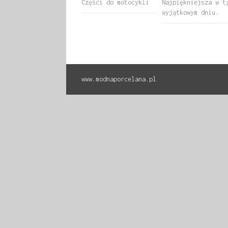
Części do motocykli
Najpiękniejsza w t
wyjątkowym dniu.
www.modnaporcelana.pl