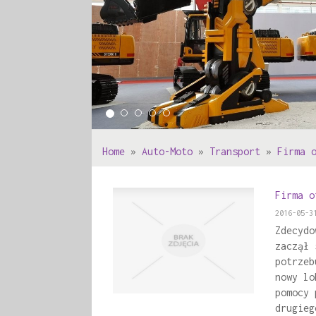
Home
»
Auto-Moto
»
Transport
»
Firma 
Firma o
2016-05-3
Zdecydo
zaczął 
potrzeb
nowy lo
pomocy 
drugieg