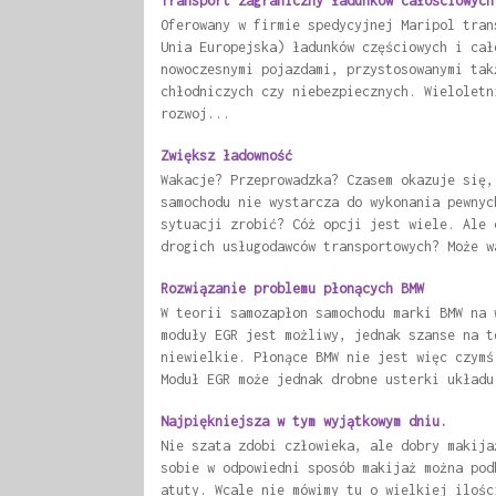
Transport zagraniczny ładunków całościowych
Oferowany w firmie spedycyjnej Maripol tran
Unia Europejska) ładunków częściowych i cał
nowoczesnymi pojazdami, przystosowanymi tak
chłodniczych czy niebezpiecznych. Wieloletn
rozwoj...
Zwiększ ładowność
Wakacje? Przeprowadzka? Czasem okazuje się,
samochodu nie wystarcza do wykonania pewnyc
sytuacji zrobić? Cóż opcji jest wiele. Ale 
drogich usługodawców transportowych? Może w
Rozwiązanie problemu płonących BMW
W teorii samozapłon samochodu marki BMW na 
moduły EGR jest możliwy, jednak szanse na t
niewielkie. Płonące BMW nie jest więc czymś
Moduł EGR może jednak drobne usterki układu
Najpiękniejsza w tym wyjątkowym dniu.
Nie szata zdobi człowieka, ale dobry makija
sobie w odpowiedni sposób makijaż można pod
atuty. Wcale nie mówimy tu o wielkiej ilośc