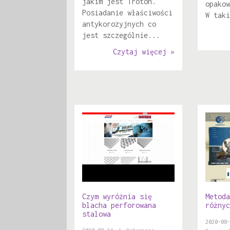
jakim jest Troton.
opakow
Posiadanie właściwości
W taki
antykorozyjnych co
jest szczególnie...
Czytaj więcej »
Czym wyróżnia się
Metoda
blacha perforowana
różnyc
stalowa
2020-08-