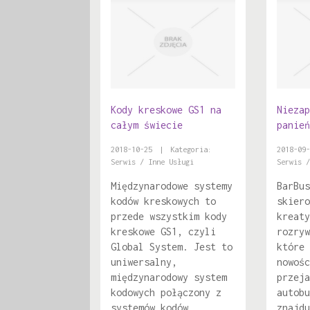
Kody kreskowe GS1 na
Niezap
całym świecie
panień
2018-10-25
|
Kategoria:
2018-09-
Serwis / Inne Usługi
Serwis /
Międzynarodowe systemy
BarBus
kodów kreskowych to
skiero
przede wszystkim kody
kreaty
kreskowe GS1, czyli
rozryw
Global System. Jest to
które 
uniwersalny,
nowośc
międzynarodowy system
przeja
kodowych połączony z
autobu
systemów kodów
znajdu