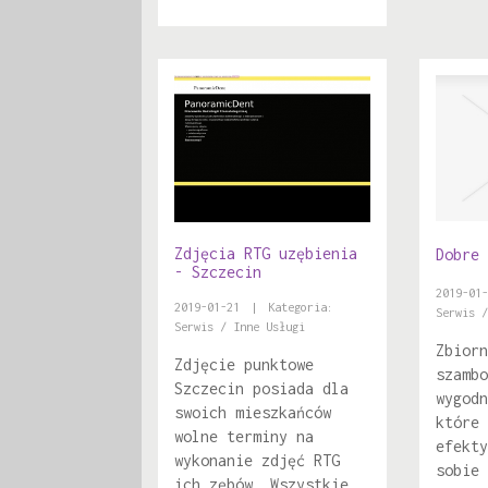
Zdjęcia RTG uzębienia
Dobre 
- Szczecin
2019-01-
2019-01-21
|
Kategoria:
Serwis /
Serwis / Inne Usługi
Zbiorn
Zdjęcie punktowe
szambo
Szczecin posiada dla
wygodn
swoich mieszkańców
które 
wolne terminy na
efekty
wykonanie zdjęć RTG
sobie 
ich zębów. Wszystkie