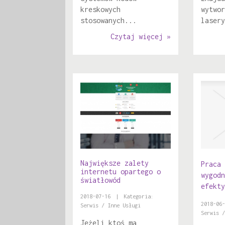
kreskowych
wytwor
stosowanych...
lasery
Czytaj więcej »
Największe zalety
Praca 
internetu opartego o
wygodn
światłowód
efekty
2018-07-16
|
Kategoria:
2018-06-
Serwis / Inne Usługi
Serwis /
Jeżeli ktoś ma