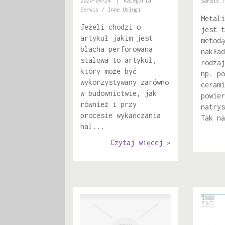
2020-08-24
|
Kategoria:
Serwis /
Serwis / Inne Usługi
Metali
Jeżeli chodzi o
jest t
artykuł jakim jest
metodą
blacha perforowana
nakład
stalowa to artykuł,
rodzaj
który może być
np. po
wykorzystywany zarówno
cerami
w budownictwie, jak
powier
również i przy
natrys
procesie wykańczania
Tak na
hal...
Czytaj więcej »