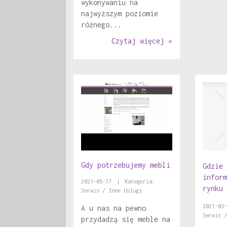
wykonywaniu na
najwyższym poziomie
różnego...
Czytaj więcej »
Gdy potrzebujemy mebli
Gdzie 
inform
2021-05-17
|
Kategoria:
rynku 
Serwis / Inne Usługi
2021-03-
A u nas na pewno
Serwis /
przydadzą się meble na