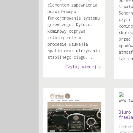
elementem zapewnienia
trwało
prawidłowego
Schorn
funkcjonowania systemu
czyli 
grzewczego. Dyfuzor
komino
kominowy odgrywa
skutec
istotną rolę w
przed 
procesie usuwania
opadów
spalin oraz utrzymaniu
atmosf
stabilnego ciągu...
takich
Czytaj więcej »
Biuro 
freela
2024-07-
Serwis /