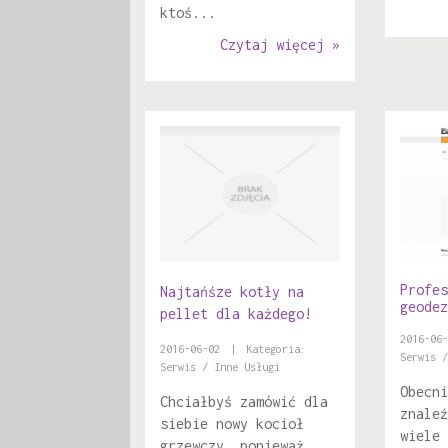
ktoś...
Czytaj więcej »
Profes
Najtańśze kotły na
geodez
pellet dla każdego!
2016-06-
2016-06-02
|
Kategoria:
Serwis /
Serwis / Inne Usługi
Obecni
Chciałbyś zamówić dla
znaleź
siebie nowy kocioł
wiele 
grzewczy, ponieważ