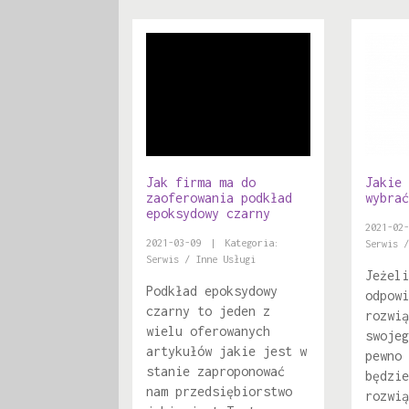
Jak firma ma do
Jakie 
zaoferowania podkład
wybrać
epoksydowy czarny
2021-02-
2021-03-09
|
Kategoria:
Serwis /
Serwis / Inne Usługi
Jeżeli
Podkład epoksydowy
odpowi
czarny to jeden z
rozwią
wielu oferowanych
swojeg
artykułów jakie jest w
pewno 
stanie zaproponować
będzie
nam przedsiębiorstwo
rozwią