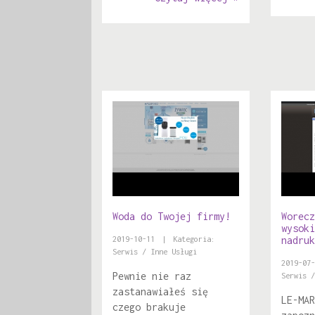
Woda do Twojej firmy!
Worecz
wysoki
2019-10-11
|
Kategoria:
nadruk
Serwis / Inne Usługi
2019-07-
Pewnie nie raz
Serwis /
zastanawiałeś się
LE-MAR
czego brakuje