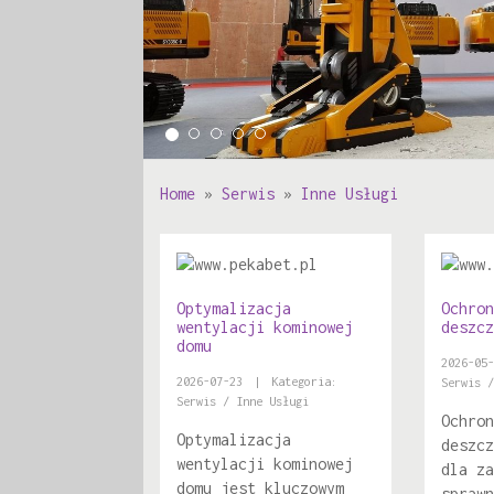
Home
»
Serwis
»
Inne Usługi
Optymalizacja
Ochron
wentylacji kominowej
deszcz
domu
2026-05-
2026-07-23
|
Kategoria:
Serwis /
Serwis / Inne Usługi
Ochron
Optymalizacja
deszcz
wentylacji kominowej
dla za
domu jest kluczowym
sprawn