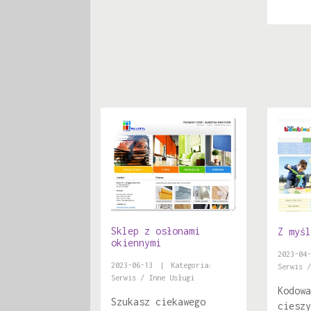
Sklep z osłonami
Z myśl
okiennymi
2023-04-
2023-06-13
|
Kategoria:
Serwis /
Serwis / Inne Usługi
Kodowa
Szukasz ciekawego
cieszy