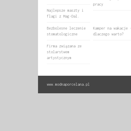
pracy
Najlepsze maszty i
flagi z Mag-Dal.
Bezbolesne leczenie
Kamper na wakacje 
stomatologiczne
dlaczego warto?
Firma związana ze
stolarstwem
artystycznym
www.modnaporcelana.pl