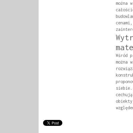
można w
całości
budowla
cenami,
zainter
Wyt
mat
Wśród p
można w
rozwiąz
konstru
propono
siebie.
cechują
obiekty
względe