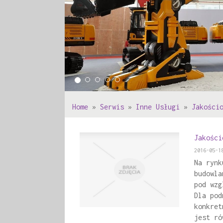
Home
»
Serwis
»
Inne Usługi
»
Jakości
Jakości
2016-05-1
Na rynk
budowla
pod wzg
Dla pod
konkret
jest ró