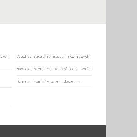
nowej
Ciężkie łączenie maszyn rolniczych
Naprawa biżuterii w okolicach Opola
i
Ochrona kominów przed deszczem.