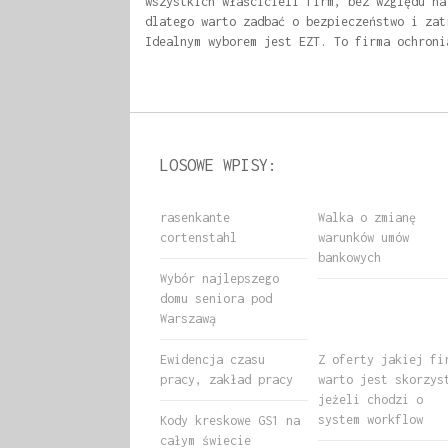
wszystkich właścicieli firm, bez względu na
dlatego warto zadbać o bezpieczeństwo i zat
Idealnym wyborem jest EZT. To firma ochroni
LOSOWE WPISY:
rasenkante
Walka o zmianę
cortenstahl
warunków umów
bankowych
Wybór najlepszego
domu seniora pod
Warszawą
Ewidencja czasu
Z oferty jakiej fi
pracy, zakład pracy
warto jest skorzys
jeżeli chodzi o
system workflow
Kody kreskowe GS1 na
całym świecie