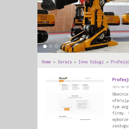
Home
»
Serwis
»
Inne Usługi
»
Profesj
Profesj
2016-06-0
Obecnie
oferują
tym wzg
firmy. 
wyborze
zasługu