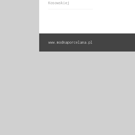
Kosowskiej
www.modnaporcelana.pl