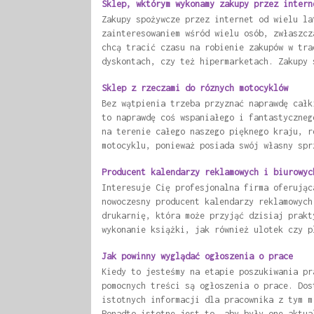
Sklep, wktórym wykonamy zakupy przez intern
Zakupy spożywcze przez internet od wielu la
zainteresowaniem wśród wielu osób, zwłaszcz
chcą tracić czasu na robienie zakupów w tra
dyskontach, czy też hipermarketach. Zakupy 
Sklep z rzeczami do róznych motocyklów
Bez wątpienia trzeba przyznać naprawdę całk
to naprawdę coś wspaniałego i fantastyczneg
na terenie całego naszego pięknego kraju, r
motocyklu, ponieważ posiada swój własny spr
Producent kalendarzy reklamowych i biurowyc
Interesuje Cię profesjonalna firma oferując
nowoczesny producent kalendarzy reklamowych
drukarnię, która może przyjąć dzisiaj prakt
wykonanie książki, jak również ulotek czy p
Jak powinny wyglądać ogłoszenia o prace
Kiedy to jesteśmy na etapie poszukiwania pr
pomocnych treści są ogłoszenia o prace. Dos
istotnych informacji dla pracownika z tym m
Ponadto istotne jest to, aby były one aktua