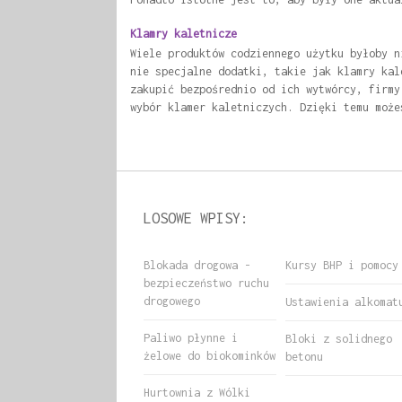
Klamry kaletnicze
Wiele produktów codziennego użytku byłoby n
nie specjalne dodatki, takie jak klamry kal
zakupić bezpośrednio od ich wytwórcy, firmy
wybór klamer kaletniczych. Dzięki temu może
LOSOWE WPISY:
Blokada drogowa -
Kursy BHP i pomocy
bezpieczeństwo ruchu
drogowego
Ustawienia alkomat
Paliwo płynne i
Bloki z solidnego
żelowe do biokominków
betonu
Hurtownia z Wólki