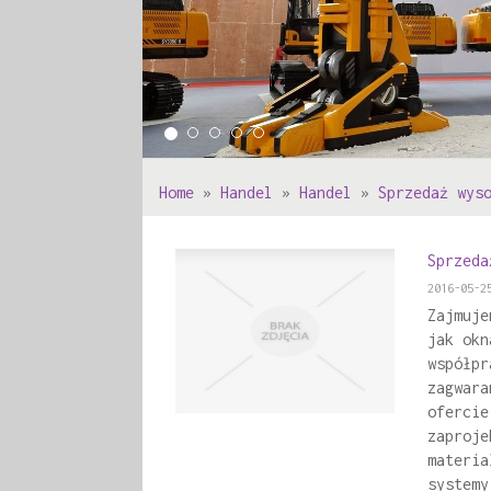
Home
»
Handel
»
Handel
»
Sprzedaż wys
Sprzeda
2016-05-2
Zajmuje
jak okn
współpr
zagwara
ofercie
zaproje
materia
systemy