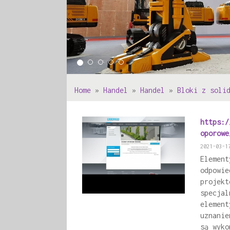
Home
»
Handel
»
Handel
»
Bloki z soli
https:/
oporowe
2021-03-1
Element
odpowie
projekt
specjal
element
uznanie
są wyko