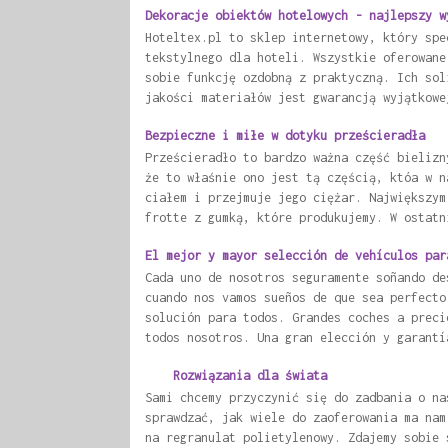
Dekoracje obiektów hotelowych - najlepszy w
Hoteltex.pl to sklep internetowy, który spe
tekstylnego dla hoteli. Wszystkie oferowane
sobie funkcję ozdobną z praktyczną. Ich sol
jakości materiałów jest gwarancją wyjątkowe
Bezpieczne i miłe w dotyku prześcieradła
Prześcieradło to bardzo ważna część bielizn
że to właśnie ono jest tą częścią, któa w n
ciałem i przejmuje jego ciężar. Największym
frotte z gumką, które produkujemy. W ostatn
El mejor y mayor selección de vehículos par
Cada uno de nosotros seguramente soñando de
cuando nos vamos sueños de que sea perfecto
solución para todos. Grandes coches a preci
todos nosotros. Una gran elección y garantí
Rozwiązania dla świata
Sami chcemy przyczynić się do zadbania o na
sprawdzać, jak wiele do zaoferowania ma nam
na regranulat polietylenowy. Zdajemy sobie 