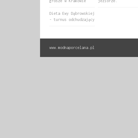
grosze w Krakowie
jeziorze.
Dieta Ewy Dąbrowskiej
- turnus odchudzający
www.modnaporcelana.pl