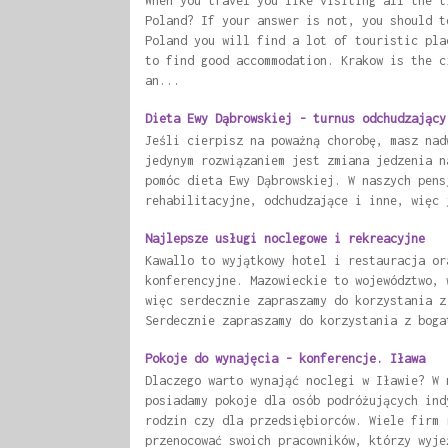
When you travel you like visiting all the t
Poland? If your answer is not, you should t
Poland you will find a lot of touristic pla
to find good accommodation. Krakow is the c
an...
Dieta Ewy Dąbrowskiej - turnus odchudzający
Jeśli cierpisz na poważną chorobę, masz nad
jedynym rozwiązaniem jest zmiana jedzenia n
pomóc dieta Ewy Dąbrowskiej. W naszych pens
rehabilitacyjne, odchudzające i inne, więc 
Najlepsze usługi noclegowe i rekreacyjne
Kawallo to wyjątkowy hotel i restauracja or
konferencyjne. Mazowieckie to województwo, 
więc serdecznie zapraszamy do korzystania z
Serdecznie zapraszamy do korzystania z boga
Pokoje do wynajęcia - konferencje. Iława
Dlaczego warto wynająć noclegi w Iławie? W 
posiadamy pokoje dla osób podróżujących ind
rodzin czy dla przedsiębiorców. Wiele firm 
przenocować swoich pracowników, którzy wyje