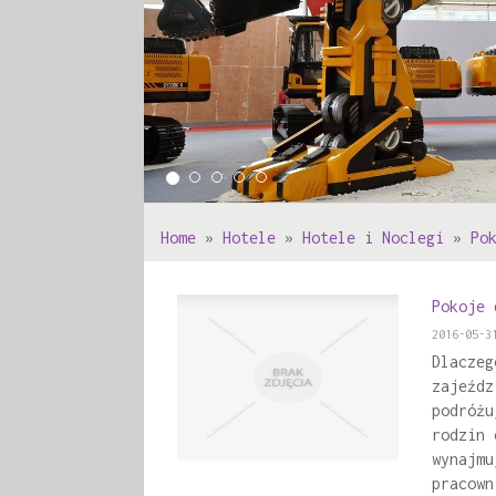
Home
»
Hotele
»
Hotele i Noclegi
»
Po
Pokoje 
2016-05-3
Dlaczeg
zajeźdz
podróżu
rodzin 
wynajmu
pracown