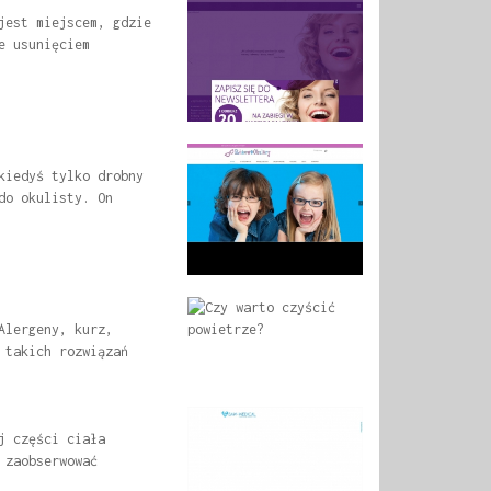
jest miejscem, gdzie
e usunięciem
kiedyś tylko drobny
do okulisty. On
Alergeny, kurz,
 takich rozwiązań
j części ciała
 zaobserwować