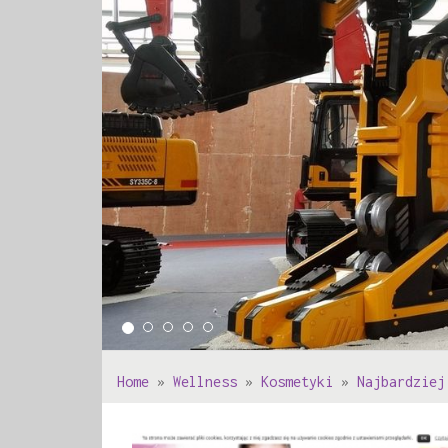
Home
»
Wellness
»
Kosmetyki
»
Najbardziej