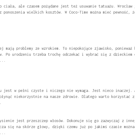
o ciała, ale czasem pożądane jest też usuwanie tatuażu. Wrocław 
z ponoszenia wielkich kosztów. W Coco-Time można mieć pewność, ż
ej mają problemy ze wzrokiem. To niepokojące zjawisko, ponieważ 
w. Po urodzeniu trzeba trochę odczekać i wybrać się z dzieckiem 
...
u jest w pełni czyste i niczego nie wymaga. Jest nieco inaczej. 
płynąć niekorzystnie na nasze zdrowie. Dlatego warto korzystać z
.
ysienie jest przeszczep włosów. Dokonuje się go zazwyczaj z inne
cza się na skórze głowy, dzięki czemu już po jakimś czasie można
...