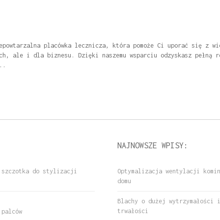
epowtarzalna placówka lecznicza, która pomoże Ci uporać się z wi
ch, ale i dla biznesu. Dzięki naszemu wsparciu odzyskasz pełną r
..
NAJNOWSZE WPISY:
 szczotka do stylizacji
Optymalizacja wentylacji komi
domu
Blachy o dużej wytrzymałości 
trwałości
 palców