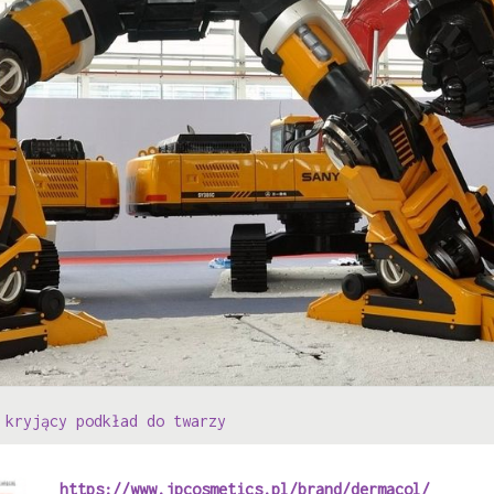
 kryjący podkład do twarzy
https://www.jpcosmetics.pl/brand/dermacol/