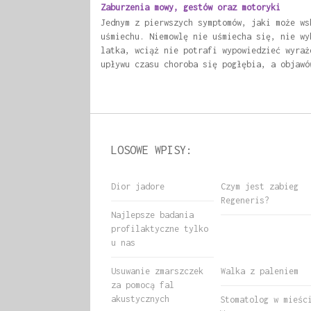
Zaburzenia mowy, gestów oraz motoryki
Jednym z pierwszych symptomów, jaki może ws
uśmiechu. Niemowlę nie uśmiecha się, nie wy
latka, wciąż nie potrafi wypowiedzieć wyraż
upływu czasu choroba się pogłębia, a objawó
LOSOWE WPISY:
Dior jadore
Czym jest zabieg
Regeneris?
Najlepsze badania
profilaktyczne tylko
u nas
Usuwanie zmarszczek
Walka z paleniem
za pomocą fal
akustycznych
Stomatolog w mieśc