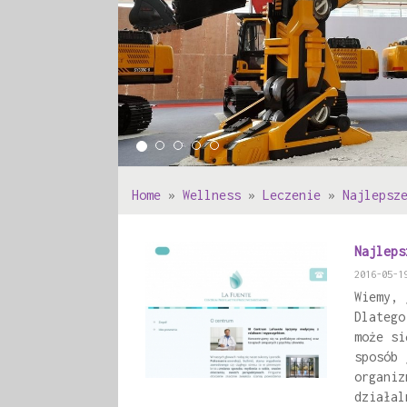
Home
»
Wellness
»
Leczenie
»
Najlepsz
Najleps
2016-05-1
Wiemy, 
Dlatego
może si
sposób 
organiz
działal