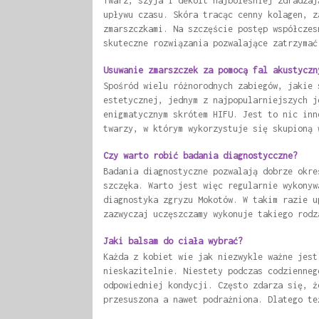
Twarz, szyja i dekolt najboleśniej zdradzaj
upływu czasu. Skóra tracąc cenny kolagen, z
zmarszczkami. Na szczęście postęp współczes
skuteczne rozwiązania pozwalające zatrzymać
Usuwanie zmarszczek za pomocą fal akustyczn
Spośród wielu różnorodnych zabiegów, jakie 
estetycznej, jednym z najpopularniejszych j
enigmatycznym skrótem HIFU. Jest to nic inn
twarzy, w którym wykorzystuje się skupioną 
Czy warto robić badania diagnostycczne?
Badania diagnostyczne pozwalają dobrze okre
szczęka. Warto jest więc regularnie wykonyw
diagnostyka zgryzu Mokotów. W takim razie u
zazwyczaj uczęszczamy wykonuje takiego rodz
Jaki balsam do ciała wybrać?
Każda z kobiet wie jak niezwykle ważne jest
nieskazitelnie. Niestety podczas codzienneg
odpowiedniej kondycji. Często zdarza się, ż
przesuszona a nawet podrażniona. Dlatego te