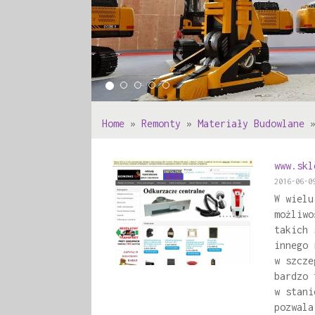
Home
»
Remonty
»
Materiały Budowlane
www.skl
2016-06-0
W wielu
możliwo
takich 
innego 
w szcze
bardzo 
w stani
pozwala