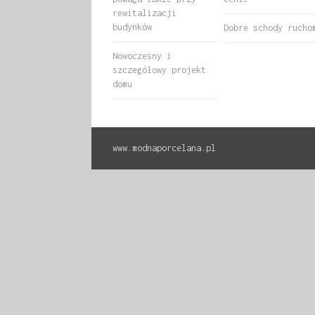
rewitalizacji
budynków
Dobre schody rucho
Nowoczesny i
szczegółowy projekt
domu
www.modnaporcelana.pl