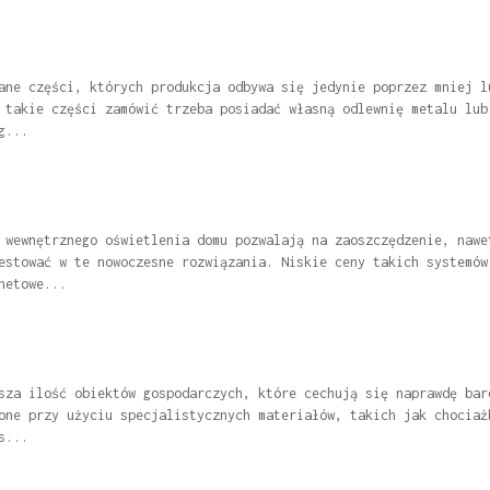
ane części, których produkcja odbywa się jedynie poprzez mniej l
 takie części zamówić trzeba posiadać własną odlewnię metalu lub
g...
 wewnętrznego oświetlenia domu pozwalają na zaoszczędzenie, nawe
estować w te nowoczesne rozwiązania. Niskie ceny takich systemów
netowe...
sza ilość obiektów gospodarczych, które cechują się naprawdę bar
one przy użyciu specjalistycznych materiałów, takich jak chociaż
s...