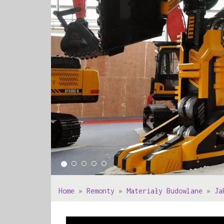
Home
»
Remonty
»
Materiały Budowlane
»
Ja