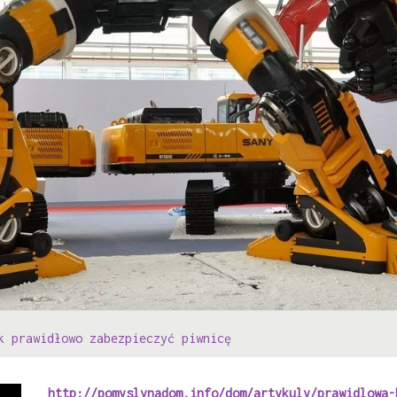
k prawidłowo zabezpieczyć piwnicę
http://pomyslynadom.info/dom/artykuly/prawidlowa-