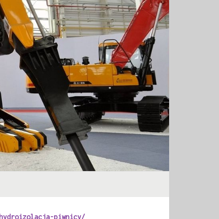
hydroizolacja-piwnicy/