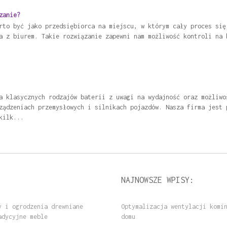
zanie?
rto być jako przedsiębiorca na miejscu, w którym cały proces się
a z biurem. Takie rozwiązanie zapewni nam możliwość kontroli na 
a klasycznych rodzajów baterii z uwagi na wydajność oraz możliwo
ządzeniach przemysłowych i silnikach pojazdów. Nasza firma jest 
kilk...
NAJNOWSZE WPISY:
y i ogrodzenia drewniane
Optymalizacja wentylacji komi
adycyjne meble
domu