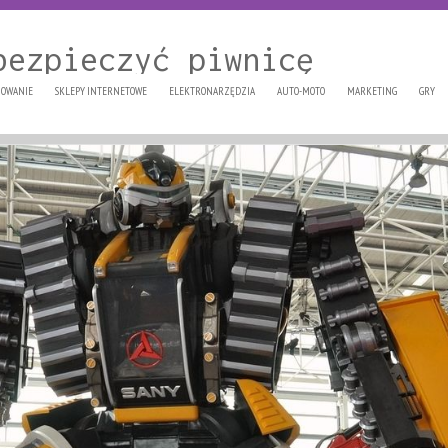
bezpieczyć piwnicę
OWANIE
SKLEPY INTERNETOWE
ELEKTRONARZĘDZIA
AUTO-MOTO
MARKETING
GRY