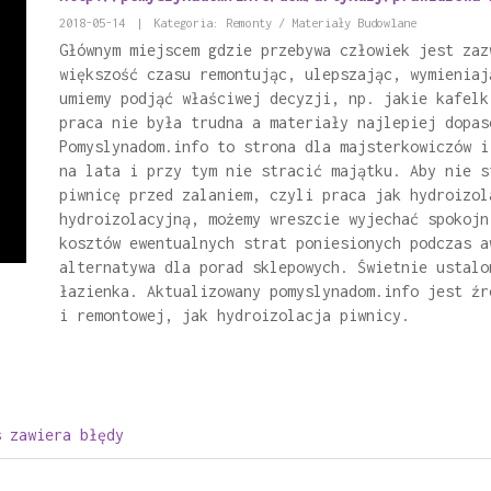
2018-05-14
|
Kategoria: Remonty / Materiały Budowlane
Głównym miejscem gdzie przebywa człowiek jest zaz
większość czasu remontując, ulepszając, wymieniaj
umiemy podjąć właściwej decyzji, np. jakie kafelk
praca nie była trudna a materiały najlepiej dopas
Pomyslynadom.info to strona dla majsterkowiczów i
na lata i przy tym nie stracić majątku. Aby nie s
piwnicę przed zalaniem, czyli praca jak hydroizol
hydroizolacyjną, możemy wreszcie wyjechać spokojn
kosztów ewentualnych strat poniesionych podczas a
alternatywa dla porad sklepowych. Świetnie ustalo
łazienka. Aktualizowany pomyslynadom.info jest źr
i remontowej, jak hydroizolacja piwnicy.
s zawiera błędy