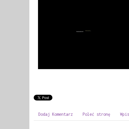
Dodaj Komentarz
Poleć stronę
Wpi