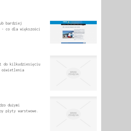
ub bardziej
 - co dla większości
t do kilkudziesięciu
 oświetlenia
dzo dużymi
by płyty warstwowe.