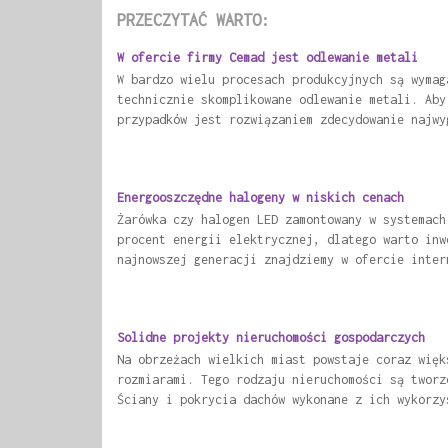
PRZECZYTAĆ WARTO:
W ofercie firmy Cemad jest odlewanie metali
W bardzo wielu procesach produkcyjnych są wymag
technicznie skomplikowane odlewanie metali. Aby
przypadków jest rozwiązaniem zdecydowanie najwy
Energooszczędne halogeny w niskich cenach
Żarówka czy halogen LED zamontowany w systemach
procent energii elektrycznej, dlatego warto inw
najnowszej generacji znajdziemy w ofercie inter
Solidne projekty nieruchomości gospodarczych
Na obrzeżach wielkich miast powstaje coraz więk
rozmiarami. Tego rodzaju nieruchomości są tworz
Ściany i pokrycia dachów wykonane z ich wykorzy