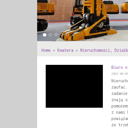
Home
»
Kwatera
»
Nieruchomości, Dział
Biuro n
2022-09-0
Nieruch
zaufać.
zadanie
znają s
pomożem
z nami 
powiąza
że trze