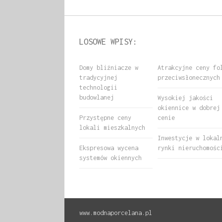
LOSOWE WPISY:
Domy bliźniacze w
Atrakcyjne ceny fo
tradycyjnej
przeciwsłonecznych
technologii
budowlanej
Wysokiej jakości
okiennice w dobrej
Przystępne ceny
cenie
lokali mieszkalnych
Inwestycje w lokal
Ekspresowa wycena
rynki nieruchomośc
systemów okiennych
www.modnaporcelana.pl