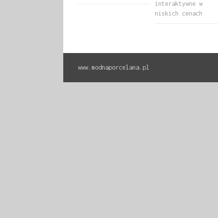
interaktywne w
niskich cenach
www.modnaporcelana.pl