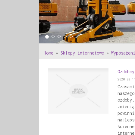
Home
»
Sklepy internetowe
»
Wyposażen
Ozdóbmy
2020-03-1
Czasami
naszego
ozdoby,
zmienią
powinni
najleps
ścienne
interne