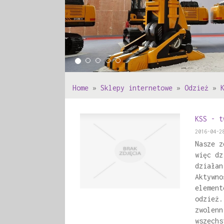
Home
»
Sklepy internetowe
»
Odzież
»
KSS - t
2016-04-2
Nasze z
więc dz
działan
Aktywno
element
odzież.
zwolenn
wszechs