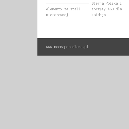
Sterna Polska i
elementy ze stali
sprzęty AGD dla
nierdzewnej
każdego
www.modnaporcelana.pl