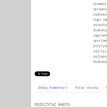
element
sprawno
całkowi
tego od
wszechs
doskona
zagroże
sportam
pozytyw
zajrzyj
najleps
doskona
Dodaj Komentarz
Poleć stronę
PRZECZYTAĆ WARTO: