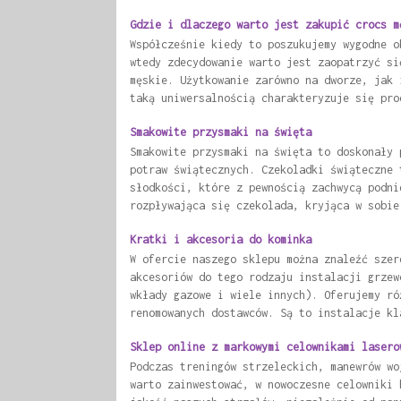
Gdzie i dlaczego warto jest zakupić crocs m
Współcześnie kiedy to poszukujemy wygodne o
wtedy zdecydowanie warto jest zaopatrzyć si
męskie. Użytkowanie zarówno na dworze, jak 
taką uniwersalnością charakteryzuje się pro
Smakowite przysmaki na święta
Smakowite przysmaki na święta to doskonały 
potraw świątecznych. Czekoladki świąteczne 
słodkości, które z pewnością zachwycą podni
rozpływająca się czekolada, kryjąca w sobie
Kratki i akcesoria do kominka
W ofercie naszego sklepu można znaleźć szer
akcesoriów do tego rodzaju instalacji grzew
wkłady gazowe i wiele innych). Oferujemy ró
renomowanych dostawców. Są to instalacje kl
Sklep online z markowymi celownikami lasero
Podczas treningów strzeleckich, manewrów wo
warto zainwestować, w nowoczesne celowniki 