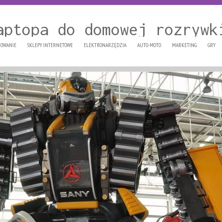
aptopa do domowej rozrywk
OWANIE
SKLEPY INTERNETOWE
ELEKTRONARZĘDZIA
AUTO-MOTO
MARKETING
GRY