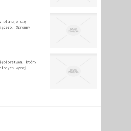
y planuje się
jącego. Ogromny
iębiorstwem, który
nionych wyżej