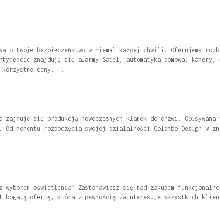
wa o twoje bezpieczeństwo w niemal każdej chwili. Oferujemy rozb
rtymencie znajdują się alarmy Satel, automatyka domowa, kamery, 
 korzystne ceny, ...
a zajmuje się produkcją nowoczesnych klamek do drzwi. Opisywana 
. Od momentu rozpoczęcia swojej działalności Colombo Design w zn
z wyborem oświetlenia? Zastanawiasz się nad zakupem funkcjonalne
ł bogatą ofertę, która z pewnością zainteresuje wszystkich klien