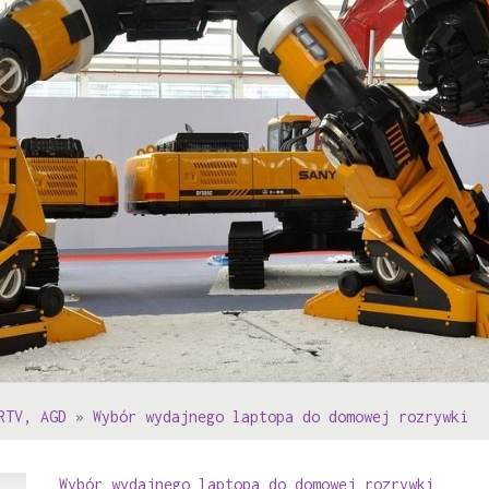
RTV, AGD
»
Wybór wydajnego laptopa do domowej rozrywki
Wybór wydajnego laptopa do domowej rozrywki