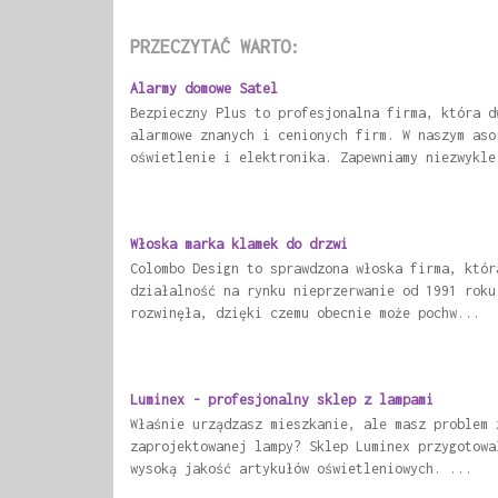
PRZECZYTAĆ WARTO:
Alarmy domowe Satel
Bezpieczny Plus to profesjonalna firma, która d
alarmowe znanych i cenionych firm. W naszym aso
oświetlenie i elektronika. Zapewniamy niezwykle
Włoska marka klamek do drzwi
Colombo Design to sprawdzona włoska firma, któr
działalność na rynku nieprzerwanie od 1991 roku
rozwinęła, dzięki czemu obecnie może pochw...
Luminex - profesjonalny sklep z lampami
Właśnie urządzasz mieszkanie, ale masz problem 
zaprojektowanej lampy? Sklep Luminex przygotowa
wysoką jakość artykułów oświetleniowych. ...