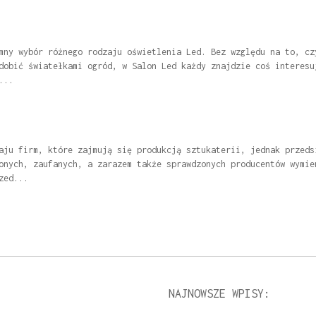
mny wybór różnego rodzaju oświetlenia Led. Bez względu na to, cz
dobić światełkami ogród, w Salon Led każdy znajdzie coś interesu
...
aju firm, które zajmują się produkcją sztukaterii, jednak przeds
onych, zaufanych, a zarazem także sprawdzonych producentów wymie
zed...
NAJNOWSZE WPISY: