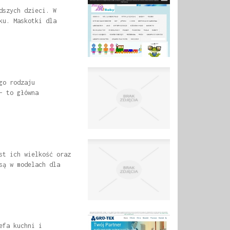
dszych dzieci. W
ku. Maskotki dla
go rodzaju
- to główna
st ich wielkość oraz
są w modelach dla
efa kuchni i