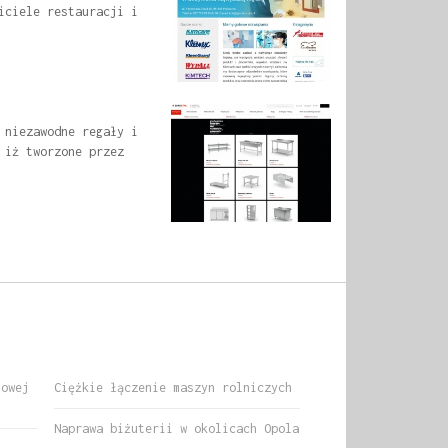
iciele restauracji i
 niezawodne regały i
 iż tworzone przez
nowej
Ciężkie łączenie maszyn rolniczych
Naprawa biżuterii w okolicach Opola