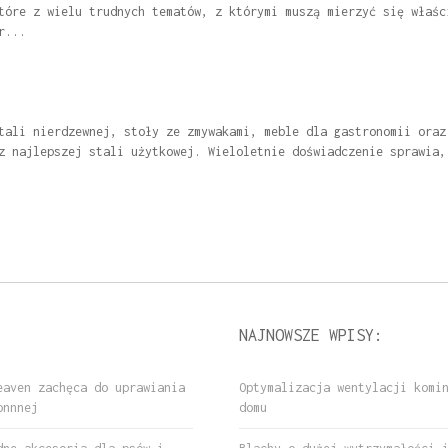
tóre z wielu trudnych tematów, z którymi muszą mierzyć się właśc
r...
tali nierdzewnej, stoły ze zmywakami, meble dla gastronomii oraz
z najlepszej stali użytkowej. Wieloletnie doświadczenie sprawia,
NAJNOWSZE WPISY:
eaven zachęca do uprawiania
Optymalizacja wentylacji komi
onnnej
domu