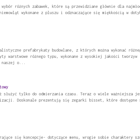
 wybór różnych zabawek, które są przewidziane głównie dla najmło
niemowląt wykonane z pluszu i odznaczające się miękkością w doty
alistyczne prefabrykaty budowlane, z których można wykonać różne
yty warstwowe różnego typu, wykonane z wysokiej jakości tworzyw 
 naszej o...
towy
ż służyć tylko do odmierzania czasu. Teraz o wiele ważniejsza je
izacji. Doskonale prezentują się zegarki bisset, które dostępne 
rające się koncepcje- dotyczące menu, wrogie sobie charaktery sz