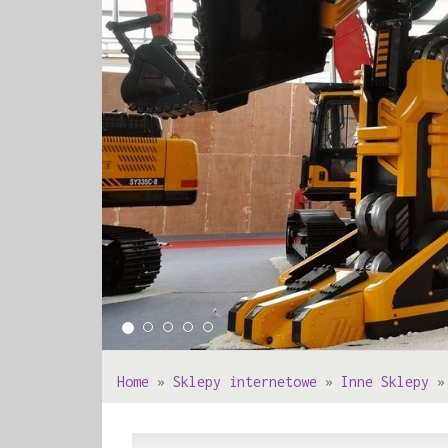
Home
»
Sklepy internetowe
»
Inne Sklepy