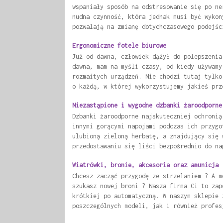
wspaniały sposób na odstresowanie się po ne
nudna czynność, która jednak musi być wykon
pozwalają na zmianę dotychczasowego podejśc
Ergonomiczne fotele biurowe
Już od dawna, człowiek dążył do polepszenia
dawna, mam na myśli czasy, od kiedy używamy
rozmaitych urządzeń. Nie chodzi tutaj tylko
o każdą, w której wykorzystujemy jakieś prz
Niezastąpione i wygodne dzbanki żaroodporne
Dzbanki żaroodporne najskuteczniej ochronią
innymi gorącymi napojami podczas ich przygo
ulubioną zieloną herbatę, a znajdujący się 
przedostawaniu się liści bezpośrednio do na
Wiatrówki, bronie, akcesoria oraz amunicja
Chcesz zacząć przygodę ze strzelaniem ? A m
szukasz nowej broni ? Nasza firma Ci to zap
krótkiej po automatyczną. W naszym sklepie 
poszczególnych modeli, jak i również profes