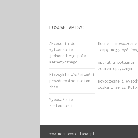
LOSOWE WPISY:
Akcesoria do
Modne i nowoczesne
wytwarzania
lampy mogą być two
jednorodnego pola
magnetycznego
Aparat z potężnym
zoomem optycznym
Niezwykłe właściwości
prozdrowotne nasion
Nowoczesne i wygod
chia
łóżka z serii Koło
Wyposażenie
restauracji
www.modnaporcelana.pl