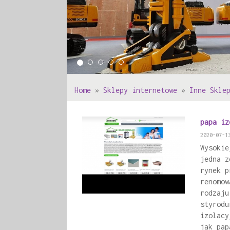
Home
»
Sklepy internetowe
»
Inne Skle
papa iz
2020-07-1
Wysokie
jedna z
rynek p
renomow
rodzaju
styrodu
izolacy
jak pap