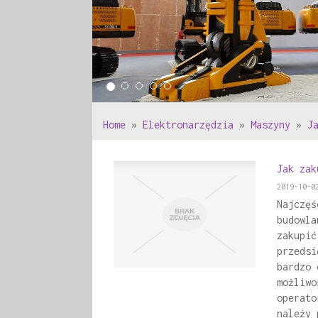
Home
»
Elektronarzędzia
»
Maszyny
»
J
Jak zak
2019-10-0
Najczęś
budowla
zakupić
przedsi
bardzo 
możliwo
operato
należy 