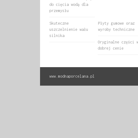
do cięcia wodą dla
przemysłu
Skuteczne
Płyty gumowe oraz
uszczelnienie wału
wyroby techniczne
silnika
Oryginalne części 
dobrej cenie
www.modnaporcelana.pl