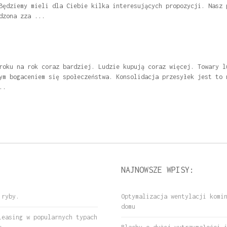
Będziemy mieli dla Ciebie kilka interesujących propozycji. Nasz 
dzona zza ...
roku na rok coraz bardziej. Ludzie kupują coraz więcej. Towary l
ym bogaceniem się społeczeństwa. Konsolidacja przesyłek jest to 
..
NAJNOWSZE WPISY:
 ryby.
Optymalizacja wentylacji komi
domu
leasing w popularnych typach