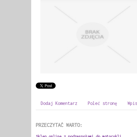
Dodaj Komentarz
Poleć stronę
Wpi
PRZECZYTAĆ WARTO:
Sklep online z podzespołami do motocykli