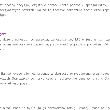
st prostą decyzją, często o poradę warto poprosić specjalistów, 
zeczywistych potrzeb. Na takie fachowe doradztwo techniczne mogą
jąc...
ądze
o duże prędkości, co sprawia, że ogumienie, które jest w nich za
e opony motocyklowe zapewniają styczność pojazdu z podłożem. Od 
e s...
 Hanmax dysponuje różnorodną, znakomicie przygotowaną oraz nowoc
wczych (Warszawa) to niska kaucja, atrakcyjne ceny wynajmu krótk
konkretnego poja...
o auta? Masz na myśli jakąś sprawdzoną markę, której ufasz od la