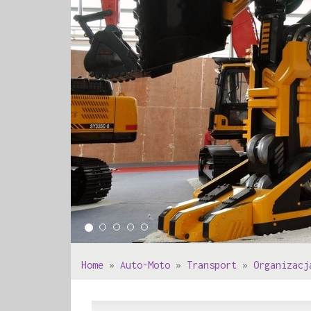
Home
»
Auto-Moto
»
Transport
»
Organizacj