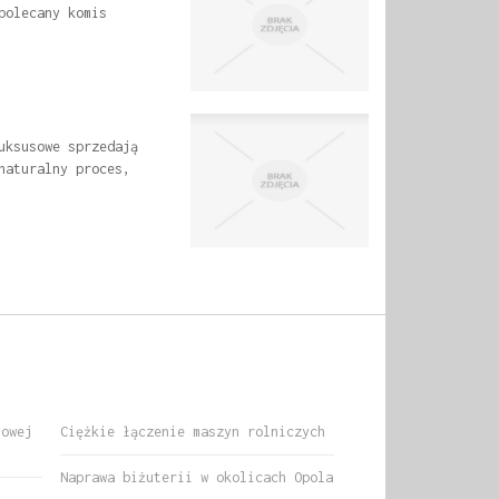
polecany komis
uksusowe sprzedają
naturalny proces,
nowej
Ciężkie łączenie maszyn rolniczych
Naprawa biżuterii w okolicach Opola