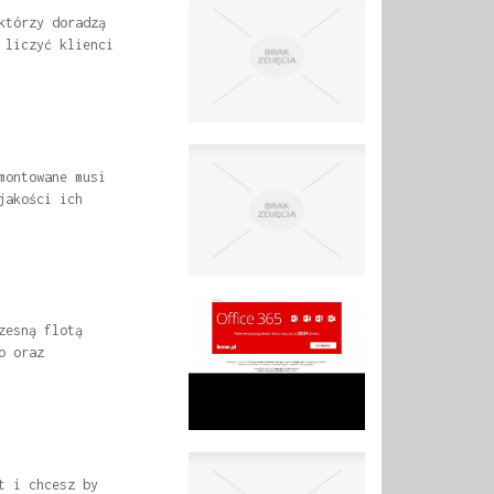
którzy doradzą
 liczyć klienci
montowane musi
jakości ich
zesną flotą
o oraz
t i chcesz by