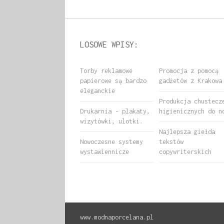
LOSOWE WPISY:
Torby reklamowe
Promocja z pomocą
papierowe są bardzo
gadżetów z Krakowa
eleganckie
Produkcja chustecz
Drukarnia - plakaty,
higienicznych do n
wizytówki, ulotki.
Najlepsza giełda
Nowoczesne systemy
tekstów
wystawiennicze
copywriterskich
www.modnaporcelana.pl