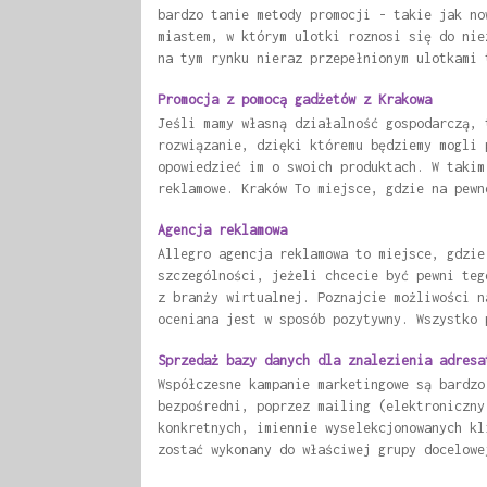
bardzo tanie metody promocji - takie jak no
miastem, w którym ulotki roznosi się do nie
na tym rynku nieraz przepełnionym ulotkami 
Promocja z pomocą gadżetów z Krakowa
Jeśli mamy własną działalność gospodarczą, 
rozwiązanie, dzięki któremu będziemy mogli 
opowiedzieć im o swoich produktach. W takim
reklamowe. Kraków To miejsce, gdzie na pewn
Agencja reklamowa
Allegro agencja reklamowa to miejsce, gdzie
szczególności, jeżeli chcecie być pewni teg
z branży wirtualnej. Poznajcie możliwości n
oceniana jest w sposób pozytywny. Wszystko 
Sprzedaż bazy danych dla znalezienia adresa
Współczesne kampanie marketingowe są bardzo
bezpośredni, poprzez mailing (elektroniczny
konkretnych, imiennie wyselekcjonowanych kl
zostać wykonany do właściwej grupy docelowe