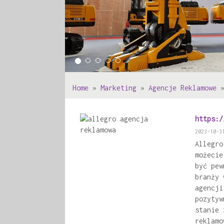
Home
»
Marketing
»
Agencje Reklamowe
https:/
2023-10-3
Allegro
możecie
być pew
branży 
agencji
pozytyw
stanie 
reklamo