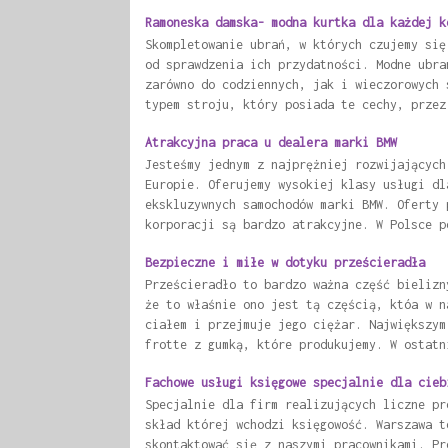
Ramoneska damska- modna kurtka dla każdej k
Skompletowanie ubrań, w których czujemy się
od sprawdzenia ich przydatności. Modne ubra
zarówno do codziennych, jak i wieczorowych 
typem stroju, który posiada te cechy, przez
Atrakcyjna praca u dealera marki BMW
Jesteśmy jednym z najprężniej rozwijających
Europie. Oferujemy wysokiej klasy usługi dl
ekskluzywnych samochodów marki BMW. Oferty 
korporacji są bardzo atrakcyjne. W Polsce p
Bezpieczne i miłe w dotyku prześcieradła
Prześcieradło to bardzo ważna część bielizn
że to właśnie ono jest tą częścią, któa w n
ciałem i przejmuje jego ciężar. Największym
frotte z gumką, które produkujemy. W ostatn
Fachowe usługi księgowe specjalnie dla cieb
Specjalnie dla firm realizujących liczne pr
skład której wchodzi księgowość. Warszawa t
skontaktować się z naszymi pracownikami. Pr