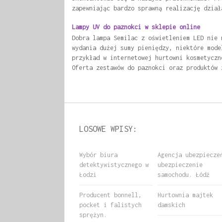
zapewniając bardzo sprawną realizację dział
Lampy UV do paznokci w sklepie online
Dobra lampa Semilac z oświetleniem LED nie 
wydania dużej sumy pieniędzy, niektóre mode
przykład w internetowej hurtowni kosmetyczn
Oferta zestawów do paznokci oraz produktów 
LOSOWE WPISY:
Wybór biura
Agencja ubezpiecze
detektywistycznego w
ubezpieczenie
Łodzi
samochodu. Łódź
Producent bonnell,
Hurtownia majtek
pocket i falistych
damskich
sprężyn.