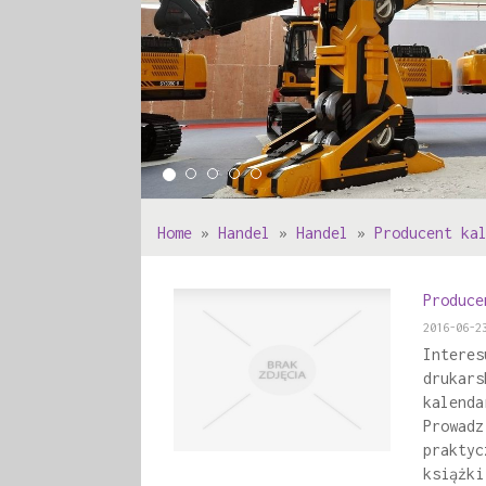
Home
»
Handel
»
Handel
»
Producent ka
Produce
2016-06-2
Interes
drukars
kalenda
Prowadz
praktyc
książki