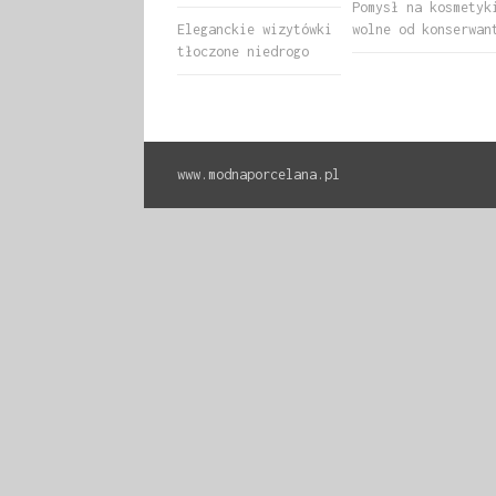
Pomysł na kosmetyk
Eleganckie wizytówki
wolne od konserwan
tłoczone niedrogo
www.modnaporcelana.pl