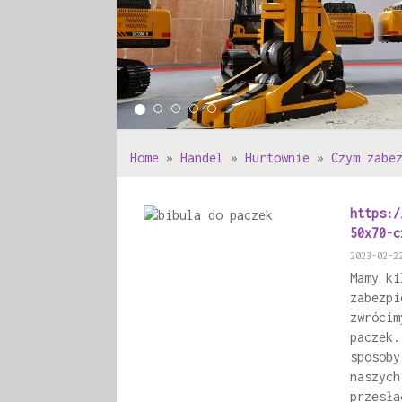
Home
»
Handel
»
Hurtownie
»
Czym zabe
https:/
50x70-c
2023-02-2
Mamy ki
zabezpi
zwrócim
paczek.
sposoby
naszych
przesła