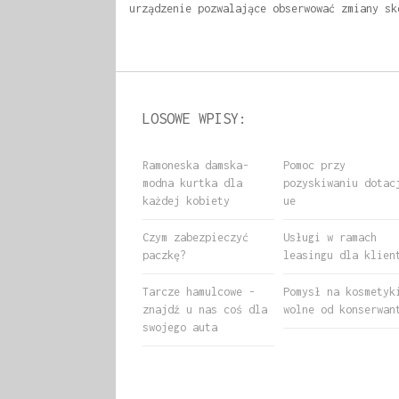
urządzenie pozwalające obserwować zmiany sk
LOSOWE WPISY:
Ramoneska damska-
Pomoc przy
modna kurtka dla
pozyskiwaniu dotac
każdej kobiety
ue
Czym zabezpieczyć
Usługi w ramach
paczkę?
leasingu dla klien
Tarcze hamulcowe -
Pomysł na kosmetyk
znajdź u nas coś dla
wolne od konserwan
swojego auta