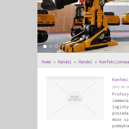
Home
»
Handel
»
Handel
»
Konfekcjonow
Konfekc
2016-06-2
Profesj
zamawia
logisty
posiada
może si
podwyko