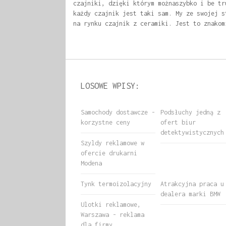
czajniki, dzięki którym możnaszybko i be tr
każdy czajnik jest taki sam. My ze swojej s
na rynku czajnik z ceramiki. Jest to znakom
LOSOWE WPISY:
Samochody dostawcze -
Podsłuchy jedną z
korzystne ceny
ofert biur
detektywistycznych
Szyldy reklamowe w
ofercie drukarni
Modena
Tynk termoizolacyjny
Atrakcyjna praca u
dealera marki BMW
Ulotki reklamowe,
Warszawa - reklama
dla firmy