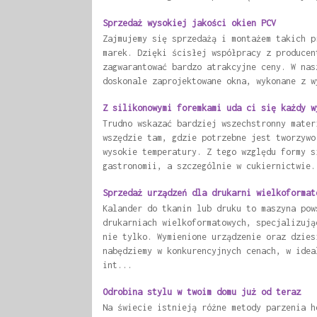
Sprzedaż wysokiej jakości okien PCV
Zajmujemy się sprzedażą i montażem takich p
marek. Dzięki ścisłej współpracy z producen
zagwarantować bardzo atrakcyjne ceny. W nas
doskonale zaprojektowane okna, wykonane z w
Z silikonowymi foremkami uda ci się każdy w
Trudno wskazać bardziej wszechstronny mater
wszędzie tam, gdzie potrzebne jest tworzywo
wysokie temperatury. Z tego względu formy s
gastronomii, a szczególnie w cukiernictwie.
Sprzedaż urządzeń dla drukarni wielkoformat
Kalander do tkanin lub druku to maszyna pow
drukarniach wielkoformatowych, specjalizują
nie tylko. Wymienione urządzenie oraz dzies
nabędziemy w konkurencyjnych cenach, w idea
int...
Odrobina stylu w twoim domu już od teraz
Na świecie istnieją różne metody parzenia h