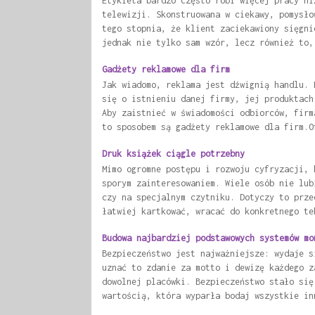
Etykieta bardzo często robi więcej pracy ni
telewizji. Skonstruowana w ciekawy, pomysło
tego stopnia, że klient zaciekawiony sięgni
jednak nie tylko sam wzór, lecz również to,
Gadżety reklamowe dla firm
Jak wiadomo, reklama jest dźwignią handlu. 
się o istnieniu danej firmy, jej produktach
Aby zaistnieć w świadomości odbiorców, firm
to sposobem są gadżety reklamowe dla firm.O
Druk książek ciągle potrzebny
Mimo ogromne postępu i rozwoju cyfryzacji, 
sporym zainteresowaniem. Wiele osób nie lub
czy na specjalnym czytniku. Dotyczy to prze
łatwiej kartkować, wracać do konkretnego te
Budowa najbardziej podstawowych systemów mo
Bezpieczeństwo jest najważniejsze: wydaje s
uznać to zdanie za motto i dewizę każdego z
dowolnej placówki. Bezpieczeństwo stało się
wartością, która wyparła bodaj wszystkie in