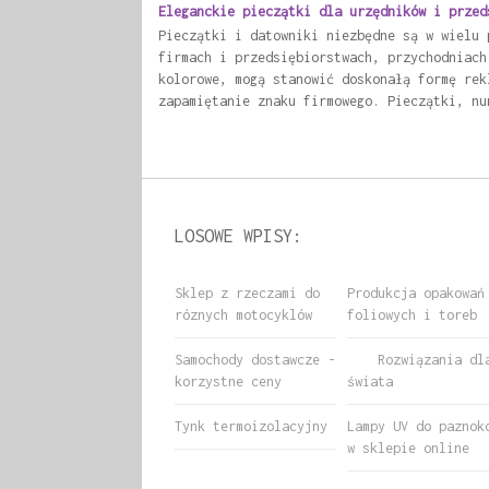
Eleganckie pieczątki dla urzędników i przed
Pieczątki i datowniki niezbędne są w wielu 
firmach i przedsiębiorstwach, przychodniach
kolorowe, mogą stanowić doskonałą formę rek
zapamiętanie znaku firmowego. Pieczątki, nu
LOSOWE WPISY:
Sklep z rzeczami do
Produkcja opakowań
róznych motocyklów
foliowych i toreb
Samochody dostawcze -
Rozwiązania dl
korzystne ceny
świata
Tynk termoizolacyjny
Lampy UV do paznok
w sklepie online