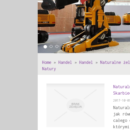
Home
»
Handel
»
Handel
»
Naturalne że
Natury
Natural
Skarbie
2017-10-0
Natural
jak rów
całego 
którymi