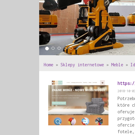
Home
»
Sklepy internetowe
»
Meble
»
I
https:/
2018-10-0
Potrzeb
które c
oferuje
przygot
ofercie
fotele,