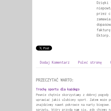
Dzięki 
niepowt
przez c
zamawia
dopasow
fakturę
Ektorp.
Dodaj Komentarz
Poleć stronę
PRZECZYTAĆ WARTO:
Trochę sportu dla każdego
Pewnie chętnie skorzystamy z dobrej pogody 
uprawiać jakiś ulubiony sport. Zatem może p
znajdziemy nawet pokrowce na narty biegowe.
sprzętu, który przyda nam się, gdy chcemy n