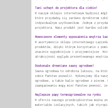
Tani uchwyt do projektora dla ciebie!
W naszym sklepie internetowym będziesz mógł
które przydadzą się zarówno dyrektorom szkó
indywidualnym użytkownikom. Jednym z przyda
projektora. Nasz produkt jest bardzo solidn
Nowoczesne elementy wyposażenia wnętrza łaz
W asortymencie sklepu internetowego Łazienk
produktów, dzięki którym korzystanie z pomi
znacznie wygodniejsze i przyjemniejsze. Wśr
atrakcyjność wyglądu prezentowanego wnętrza
Doskonałe drewniane sauny ogrodowe!
Sauna ogrodowa to odrobina luksusu, na któr
sobie Państwo pozwolić. Wykonujemy dla nasz
ogrodowe, a także balie ogrodowe z piecem. 
zaangażowaniu mogą mieć Państwo pewność, że
Najlepsze papy termozgrzewalne na rynku
W ofercie naszego przedsiębiorstwa można zn
materiałów izolacyjnych, takich jak styropi