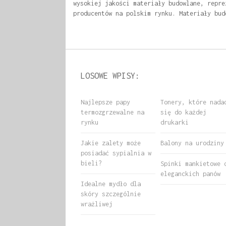
wysokiej jakości materiały budowlane, repre
producentów na polskim rynku. Materiały bud
LOSOWE WPISY:
Najlepsze papy
Tonery, które nada
termozgrzewalne na
się do każdej
rynku
drukarki
Jakie zalety może
Balony na urodziny
posiadać sypialnia w
bieli?
Spinki mankietowe 
eleganckich panów
Idealne mydło dla
skóry szczególnie
wrażliwej