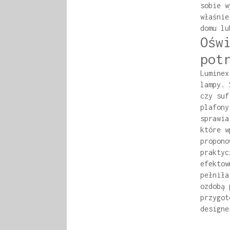
sobie w
właśnie
domu lu
Ośw
pot
Luminex
lampy. 
czy suf
plafony
sprawia
które w
propono
praktyc
efektow
pełniła
ozdobą 
przygot
designe