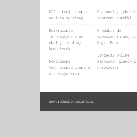
KSS - twój sklep z
Doskonałej jakości
odzieżą sportową
skórzane torebki
Rozwiązania
Produkty do
informatyczne do
wyposażenia wnętrz
obsługi zdalnej
Magii Form
komputerów
Sprzedaż online
Nowoczesna
markowych zlewów z
technologia cieplna
ociekaczem
dla wszystkich
www.modnaporcelana.pl