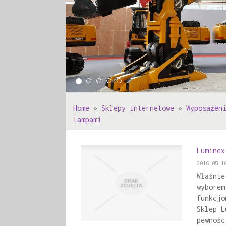
Home
»
Sklepy internetowe
»
Wyposażen
lampami
Luminex
2016-05-1
Właśnie
wyborem
funkcjo
Sklep L
pewnośc