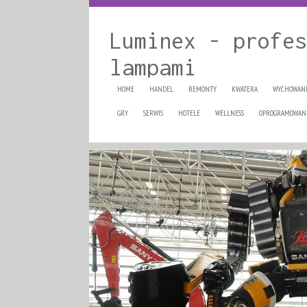
Luminex - profes
lampami
HOME
HANDEL
REMONTY
KWATERA
WYCHOWAN
GRY
SERWIS
HOTELE
WELLNESS
OPROGRAMOWAN