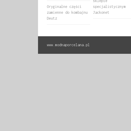
sklepie
Oryginalne części
specjalistycznym
zamienne do kombajnu
Jackonet
Deutz
www.modnaporcelana.pl