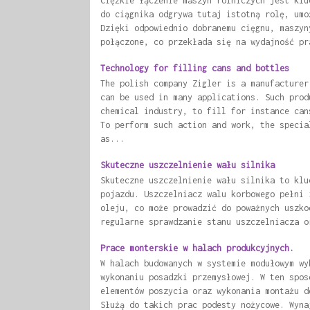
Ciężkie łączenie maszyn rolniczych jest klu
do ciągnika odgrywa tutaj istotną rolę, umo
Dzięki odpowiednio dobranemu cięgnu, maszyn
połączone, co przekłada się na wydajność pr
Technology for filling cans and bottles
The polish company Zigler is a manufacturer
can be used in many applications. Such prod
chemical industry, to fill for instance can
To perform such action and work, the specia
as...
Skuteczne uszczelnienie wału silnika
Skuteczne uszczelnienie wału silnika to klu
pojazdu. Uszczelniacz walu korbowego pełni 
oleju, co może prowadzić do poważnych uszko
regularne sprawdzanie stanu uszczelniacza o
Prace monterskie w halach produkcyjnych.
W halach budowanych w systemie modułowym wy
wykonaniu posadzki przemysłowej. W ten spos
elementów poszycia oraz wykonania montażu d
Służą do takich prac podesty nożycowe. Wyna