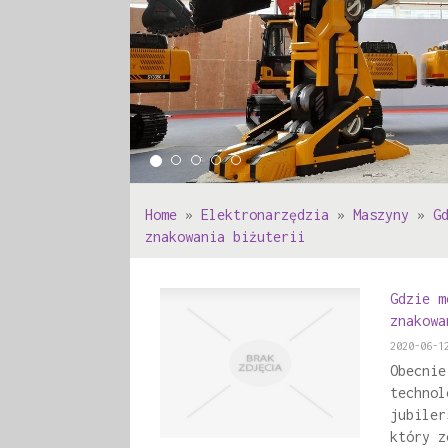
Home
»
Elektronarzędzia
»
Maszyny
»
G
znakowania biżuterii
Gdzie m
znakowa
2020-06-1
Obecnie
technol
jubiler
który z