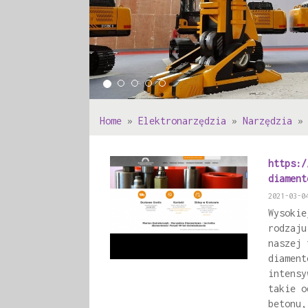
Home
»
Elektronarzędzia
»
Narzędzia
https:/
diament
2021-03-0
Wysokie
rodzaju
naszej 
diament
intensy
takie o
betonu,