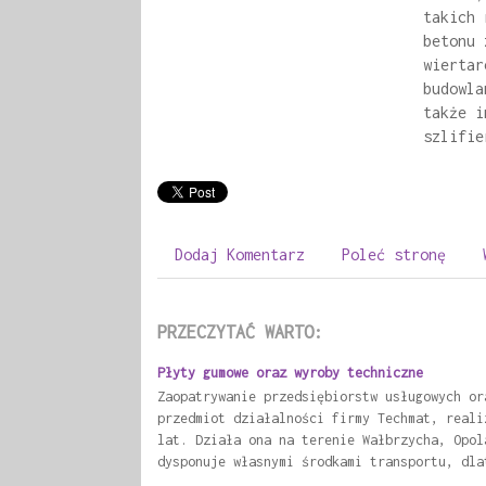
takich 
betonu 
wiertar
budowla
także i
szlifie
Dodaj Komentarz
Poleć stronę
PRZECZYTAĆ WARTO:
Płyty gumowe oraz wyroby techniczne
Zaopatrywanie przedsiębiorstw usługowych or
przedmiot działalności firmy Techmat, reali
lat. Działa ona na terenie Wałbrzycha, Opol
dysponuje własnymi środkami transportu, dla