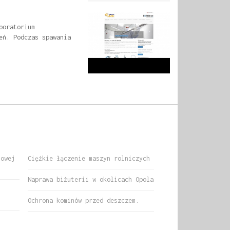
boratorium
eń. Podczas spawania
nowej
Ciężkie łączenie maszyn rolniczych
Naprawa biżuterii w okolicach Opola
i
Ochrona kominów przed deszczem.