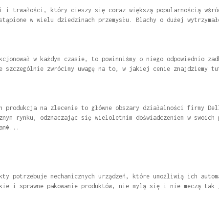
i i trwałości, który cieszy się coraz większą popularnością wśró
stąpione w wielu dziedzinach przemysłu. Blachy o dużej wytrzymał
kcjonował w każdym czasie, to powinniśmy o niego odpowiednio zad
e szczególnie zwrócimy uwagę na to, w jakiej cenie znajdziemy tu
h produkcja na zlecenie to główne obszary działalności firmy Del
znym rynku, odznaczając się wieloletnim doświadczeniem w swoich 
an�...
kty potrzebuje mechanicznych urządzeń, które umożliwią ich autom
kie i sprawne pakowanie produktów, nie mylą się i nie meczą tak 