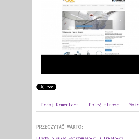
Dodaj Komentarz
Poleć stronę
Wpi
PRZECZYTAĆ WARTO:
Blachy o dużej wytrzymałości i trwałości