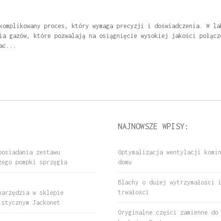
komplikowany proces, który wymaga precyzji i doświadczenia. W la
ia gazów, które pozwalają na osiągnięcie wysokiej jakości połącz
ać...
NAJNOWSZE WPISY:
posiadania zestawu
Optymalizacja wentylacji komi
zego pompki sprzęgła
domu
Blachy o dużej wytrzymałości 
trwałości
narzędzia w sklepie
istycznym Jackonet
Oryginalne części zamienne do