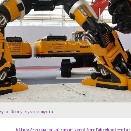
wy
»
Dobry system mycia
https://grupajmc.pl/asortyment/prefabrykacje-dla-