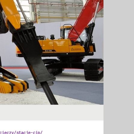
cieczy/stacje-cip/