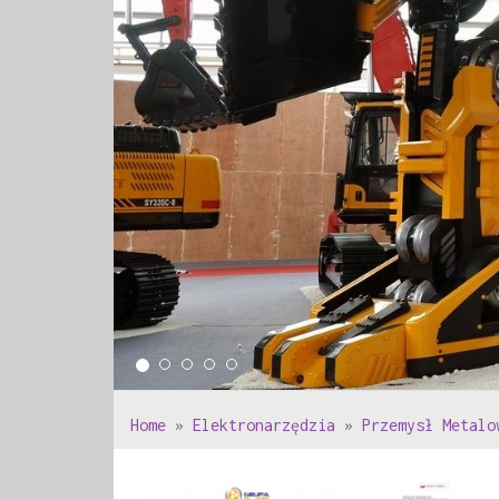
Home
»
Elektronarzędzia
»
Przemysł Metalo