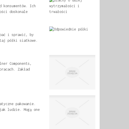
d konsumentów. Ich
ości doskonale
bać i sprawić, by
taj półki siatkowe.
lner Components,
pracach. Zakład
atyczne pakowanie.
jak ludzie. Mogą one