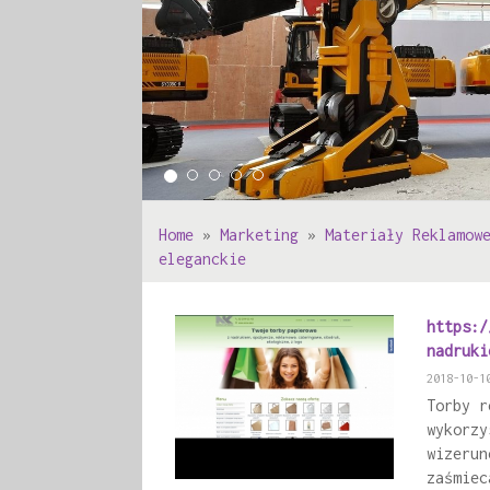
Home
»
Marketing
»
Materiały Reklamow
eleganckie
https:/
nadruki
2018-10-1
Torby r
wykorzy
wizerun
zaśmiec