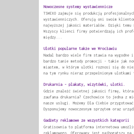
Nowoczesne systemy wystawiennicze
TSWEXO zajmuje się produkcją profesjonalnyc
wystawienniczych. Oferują oni swoim kliento
najwyższej jakości materiałów. Dzięki temu 
Wszyscy klienci firmy potwierdzają ich prof
między...
Ulotki popularne także we Wrocławiu
Nadal bardzo wiele firm stawia na wygodne i
bardzo tanie metody promocji - takie jak no
miastem, w którym ulotki roznosi się do nie
na tym rynku nieraz przepełnionym ulotkami 
Drukarnia - plakaty, wizytówki, ulotki.
Gdzie znaleźć świetnej jakości firmę, która
zaufana drukarnia? Czechowice to jedna z mi
nasze usługi. Możemy Dla Ciebie przygotować
Dysponujemy nowoczesnym sprzętem oraz urząd
Gadżety reklamowe ze wszystkich kategorii
Gratisownia to platforma internetowa umożli
reklamowego. Oferowany jest najbogatszy na 