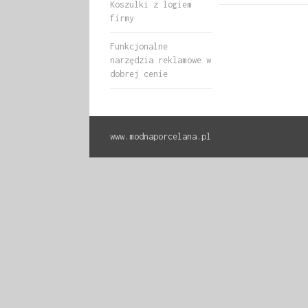
Koszulki z logiem
firmy
Funkcjonalne
narzędzia reklamowe w
dobrej cenie
www.modnaporcelana.pl